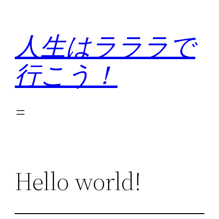
内
容
人生はラララで
を
ス
行こう！
キ
ッ
プ
Hello world!